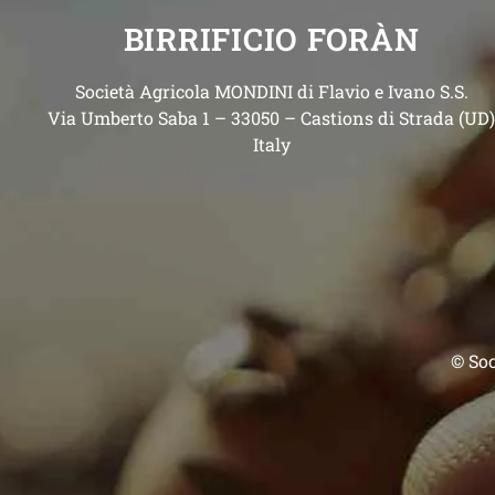
BIRRIFICIO FORÀN
Società Agricola MONDINI di Flavio e Ivano S.S.
Via Umberto Saba 1 – 33050 – Castions di Strada (UD
Italy
© Soc