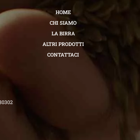
HOME
CHI SIAMO
LA BIRRA
ALTRI PRODOTTI
CONTATTACI
480302