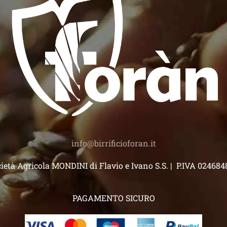
)
info@birrificioforan.it
ietà Agricola MONDINI di Flavio e Ivano S.S. | P.IVA 02468
PAGAMENTO SICURO