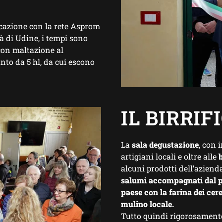
icazione con la rete Asprom
tà di Udine, i tempi sono
 con maltazione al
nto da 5 hl, da cui escono
IL BIRRIF
La
sala degustazione
, con 
artigiani locali
e oltre alle
alcuni
prodotti dell’aziend
salumi
accompagnati dal
paese con la farina dei cer
mulino locale.
Tutto quindi rigorosamen