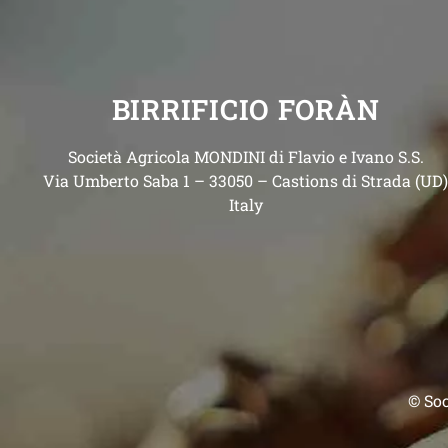
BIRRIFICIO FORÀN
Società Agricola MONDINI di Flavio e Ivano S.S.
Via Umberto Saba 1 – 33050 – Castions di Strada (UD
Italy
© Soc