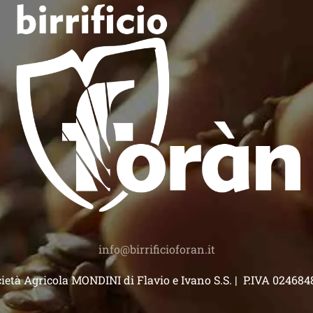
)
info@birrificioforan.it
ietà Agricola MONDINI di Flavio e Ivano S.S. | P.IVA 02468