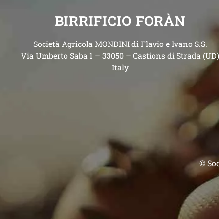
BIRRIFICIO FORÀN
Società Agricola MONDINI di Flavio e Ivano S.S.
Via Umberto Saba 1 – 33050 – Castions di Strada (UD
Italy
© Soc