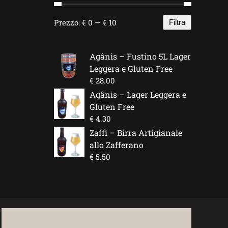
Prezzo:
€ 0
—
€ 10
Filtra
Prezzo
Prezzo
Min
Max
Agânis – Fustino 5L Lager
Leggera e Gluten Free
€
28.00
Agânis – Lager Leggera e
Gluten Free
€
4.30
Zaffì – Birra Artigianale
allo Zafferano
€
5.50