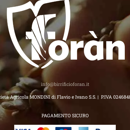
)
info@birrificioforan.it
ietà Agricola MONDINI di Flavio e Ivano S.S. | P.IVA 02468
PAGAMENTO SICURO