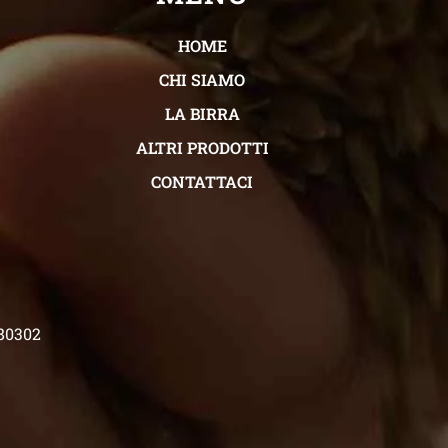
HOME
CHI SIAMO
LA BIRRA
ALTRI PRODOTTI
CONTATTACI
480302