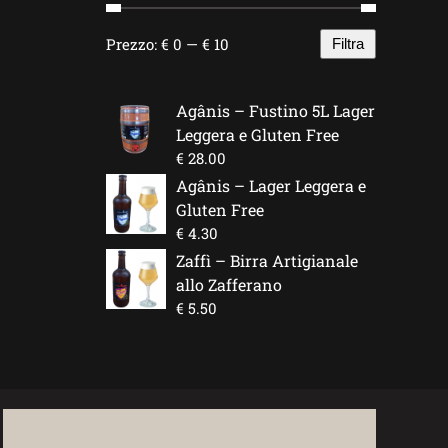
Prezzo:
€ 0
—
€ 10
Filtra
Prezzo
Prezzo
Min
Max
Agânis – Fustino 5L Lager
Leggera e Gluten Free
€
28.00
Agânis – Lager Leggera e
Gluten Free
€
4.30
Zaffì – Birra Artigianale
allo Zafferano
€
5.50