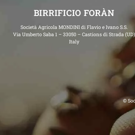
BIRRIFICIO FORÀN
Società Agricola MONDINI di Flavio e Ivano S.S.
Via Umberto Saba 1 – 33050 – Castions di Strada (UD
Italy
© Soc