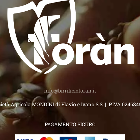
)
info@birrificioforan.it
ietà Agricola MONDINI di Flavio e Ivano S.S. | P.IVA 02468
PAGAMENTO SICURO