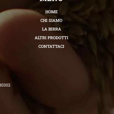
HOME
CHI SIAMO
LA BIRRA
ALTRI PRODOTTI
CONTATTACI
480302