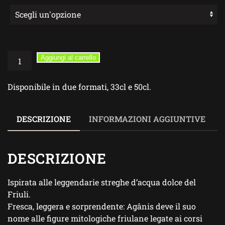
Agânis
Aggiungi al carrello
–
Lager
Disponibile in due formati, 33cl e 50cl.
Leggera
e
Gluten
DESCRIZIONE
INFORMAZIONI AGGIUNTIVE
Free
quantità
DESCRIZIONE
Ispirata alle leggendarie streghe d’acqua dolce del
Friuli.
Fresca, leggera e sorprendente: Agânis deve il suo
nome alle figure mitologiche friulane legate ai corsi