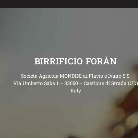
BIRRIFICIO FORÀN
Società Agricola MONDINI di Flavio e Ivano S.S.
Via Umberto Saba 1 – 33050 – Castions di Strada (UD
Italy