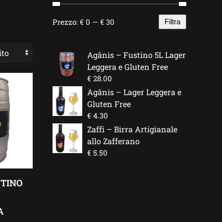
Prezzo:
€ 0
—
€ 30
Filtra
Prezzo
Prezzo
Min
Max
Agânis – Fustino 5L Lager
Leggera e Gluten Free
€
28.00
Agânis – Lager Leggera e
Gluten Free
€
4.30
Zaffì – Birra Artigianale
allo Zafferano
€
5.50
STINO
A