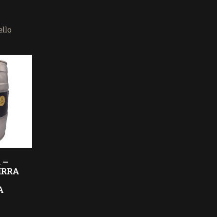
ello
 –
IRRA
A