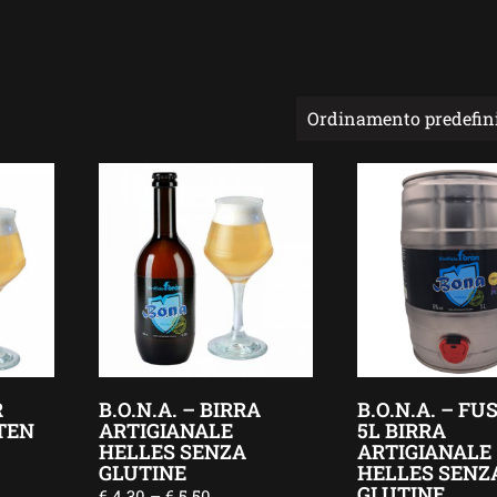
R
B.O.N.A. – BIRRA
B.O.N.A. – FU
TEN
ARTIGIANALE
5L BIRRA
HELLES SENZA
ARTIGIANALE
GLUTINE
HELLES SENZ
GLUTINE
€
4.30
–
€
5.50