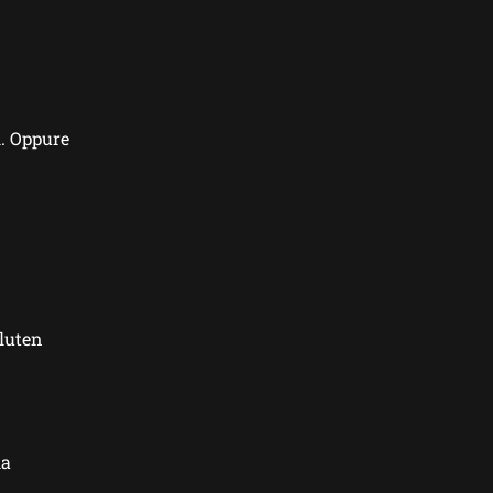
l. Oppure
gluten
ia