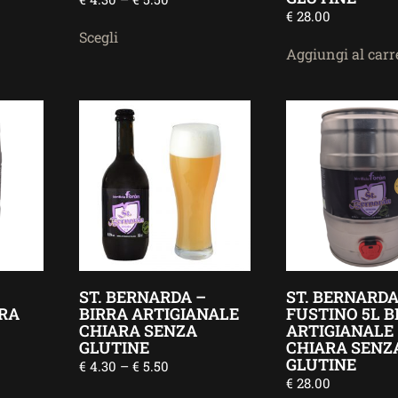
€
28.00
Scegli
Aggiungi al carr
ST. BERNARDA –
ST. BERNARDA
RRA
BIRRA ARTIGIANALE
FUSTINO 5L B
CHIARA SENZA
ARTIGIANALE
GLUTINE
CHIARA SENZ
GLUTINE
€
4.30
–
€
5.50
€
28.00