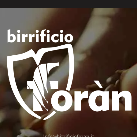
)
info@birrificioforan.it