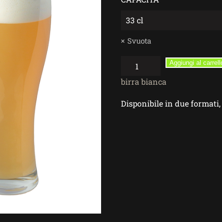
Svuota
Armeria
Aggiungi al carrell
–
birra bianca
Birra
Artigianale
Disponibile in due formati, 
Bianca
quantità