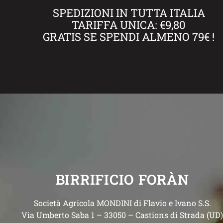
SPEDIZIONI IN TUTTA ITALIA
TARIFFA UNICA: €9,80
GRATIS SE SPENDI ALMENO 79€ !
BIRRIFICIO FORÀN
Società Agricola MONDINI di Flavio e Ivano S.S.
Via Umberto Saba 1 – 33050 – Castions di Strada (UD