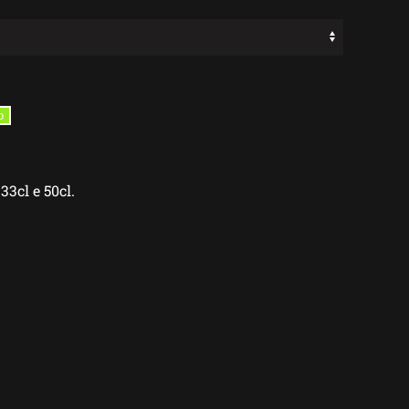
o
33cl e 50cl.