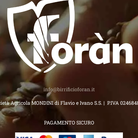
)
info@birrificioforan.it
ietà Agricola MONDINI di Flavio e Ivano S.S. | P.IVA 02468
PAGAMENTO SICURO