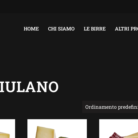
HOME
CHI SIAMO
LE BIRRE
ALTRI P
RIULANO