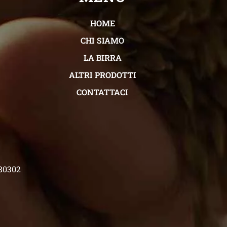
HOME
CHI SIAMO
LA BIRRA
ALTRI PRODOTTI
CONTATTACI
480302