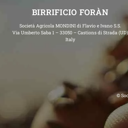
BIRRIFICIO FORÀN
Società Agricola MONDINI di Flavio e Ivano S.S.
Via Umberto Saba 1 – 33050 – Castions di Strada (UD
Italy
© Soc