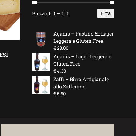
Prezzo:
€ 0
—
€ 10
Filtra
Prezzo
Prezzo
Min
Max
Agânis – Fustino 5L Lager
Leggera e Gluten Free
€
28.00
ESI
Agânis – Lager Leggera e
Gluten Free
€
4.30
Zaffì – Birra Artigianale
allo Zafferano
€
5.50