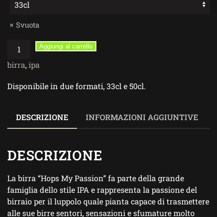
Svuota
Hops
Aggiungi al carrello
My
birra
,
ipa
Passion
–
Disponibile in due formati, 33cl e 50cl.
Birra
Artigianale
IPA
DESCRIZIONE
INFORMAZIONI AGGIUNTIVE
quantità
DESCRIZIONE
La birra “Hops My Passion” fa parte della grande
famiglia dello stile IPA e rappresenta la passione del
birraio per il luppolo quale pianta capace di trasmettere
alle sue birre sentori, sensazioni e sfumature molto