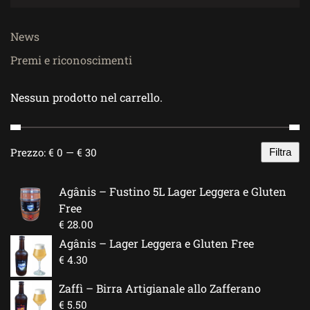
News
Premi e riconoscimenti
Nessun prodotto nel carrello.
Prezzo:
€ 0
—
€ 30
Filtra
Prezzo
Prezzo
Min
Max
Agânis – Fustino 5L Lager Leggera e Gluten
Free
€
28.00
Agânis – Lager Leggera e Gluten Free
€
4.30
Zaffì – Birra Artigianale allo Zafferano
€
5.50